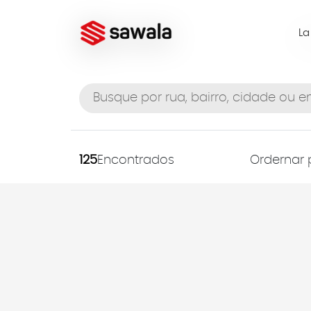
L
125
Encontrados