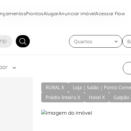
ançamentos
Prontos
Alugar
Anunciar imóvel
Acessar Flow
RURAL X
Loja | Salão | Ponto Come
Prédio Inteiro X
Hotel X
Galpão 