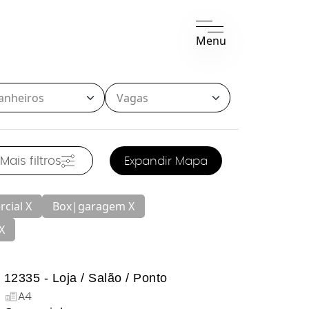
Menu
Mais filtros
Expandir Mapa
rcial X
Box|garagem X
X
12335 - Loja / Salão / Ponto
A4