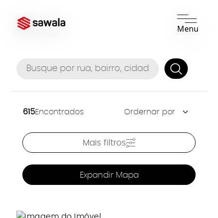
Menu
615
Encontrados
Mais filtros
Expandir Mapa