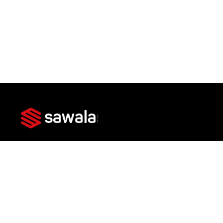
Av. das Américas, 3301 - Bl 3 Lj 101 - Barra da
Tijuca, Rio de Janeiro - RJ, 22631-004
Imóveis
Lançamentos
Prontos