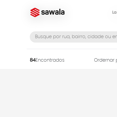
L
84
Encontrados