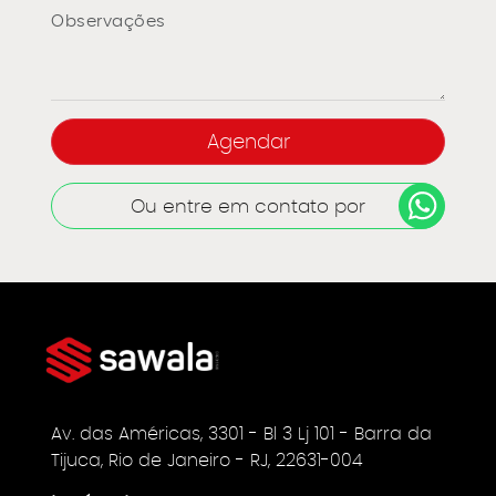
Ou entre em contato por
Av. das Américas, 3301 - Bl 3 Lj 101 - Barra da
Tijuca, Rio de Janeiro - RJ, 22631-004