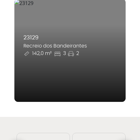
23129
Recreio dos Bandeirantes
142,0 m²
3
2