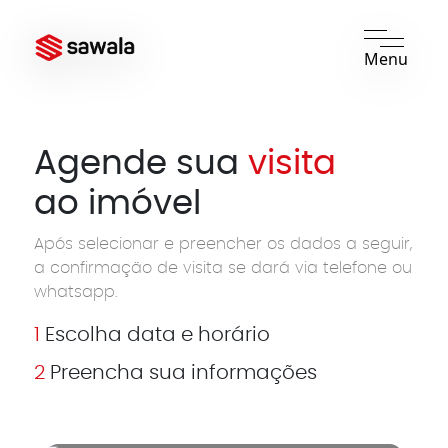
Menu
Agende sua
visita
ao imóvel
Após selecionar e preencher os dados a seguir,
a confirmação de visita se dará via telefone ou
whatsapp.
1
Escolha data e horário
2
Preencha sua informações