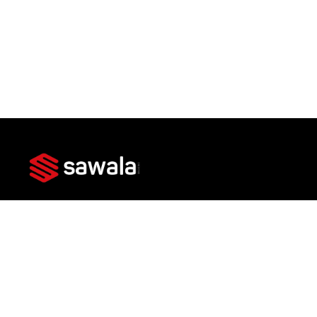
Av. das Américas, 3301 - Bl 3 Lj 101 - Barra da
Tijuca, Rio de Janeiro - RJ, 22631-004
Imóveis
Lançamentos
Prontos