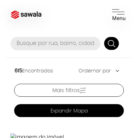
Menu
615
Encontrados
Mais filtros
Expandir Mapa