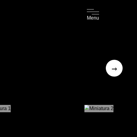
Menu
→