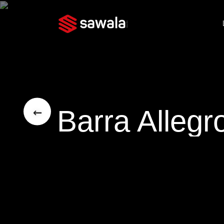
←
Barra Allegr