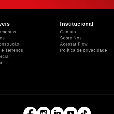
veis
Institucional
amentos
Contato
tos
Sobre Nós
onstrução
Acessar Flow
 e Terrenos
Política de privacidade
rcial
ar