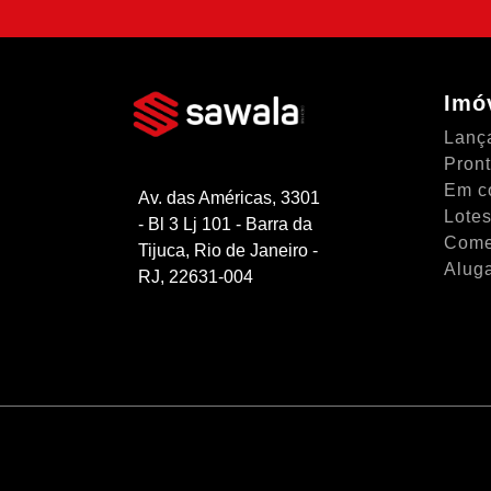
Imó
Lanç
Pron
Em c
Av. das Américas, 3301
Lotes
- Bl 3 Lj 101 - Barra da
Come
Tijuca, Rio de Janeiro -
Alug
RJ, 22631-004