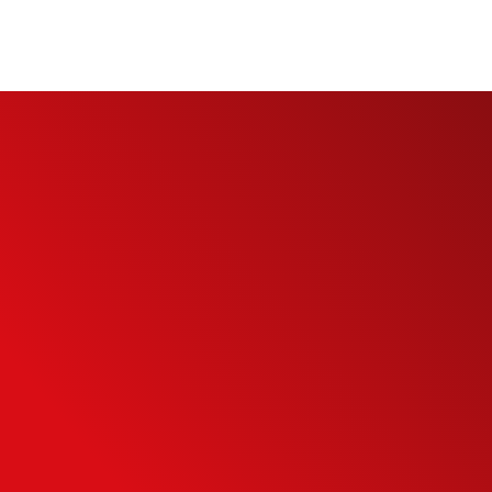
eu
to
eu potencial de
mais inteligente
NTO