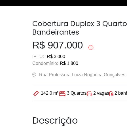
Cobertura Duplex 3 Quarto
Bandeirantes
R$ 907.000
!
IPTU:
R$ 3.000
Condomínio:
R$ 1.800
Rua Professora Luiza Nogueira Gonçalves,
2 vagas
2 ban
142,0 m²
3 Quartos
Descrição